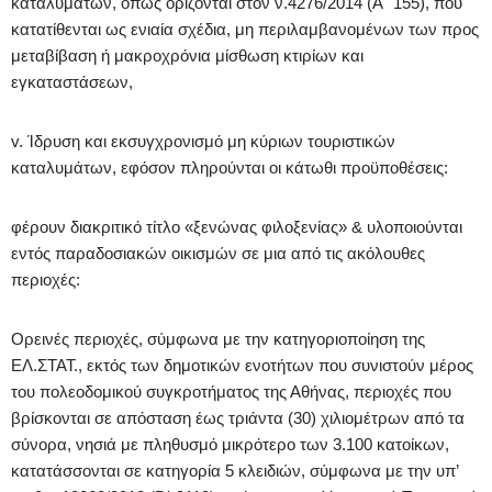
καταλυμάτων, όπως ορίζονται στον ν.4276/2014 (Α΄ 155), που
κατατίθενται ως ενιαία σχέδια, μη περιλαμβανομένων των προς
μεταβίβαση ή μακροχρόνια μίσθωση κτιρίων και
εγκαταστάσεων,
v. Ίδρυση και εκσυγχρονισμό μη κύριων τουριστικών
καταλυμάτων, εφόσον πληρούνται οι κάτωθι προϋποθέσεις:
φέρουν διακριτικό τίτλο «ξενώνας φιλοξενίας» & υλοποιούνται
εντός παραδοσιακών οικισμών σε μια από τις ακόλουθες
περιοχές:
Ορεινές περιοχές, σύμφωνα με την κατηγοριοποίηση της
ΕΛ.ΣΤΑΤ., εκτός των δημοτικών ενοτήτων που συνιστούν μέρος
του πολεοδομικού συγκροτήματος της Αθήνας, περιοχές που
βρίσκονται σε απόσταση έως τριάντα (30) χιλιομέτρων από τα
σύνορα, νησιά με πληθυσμό μικρότερο των 3.100 κατοίκων,
κατατάσσονται σε κατηγορία 5 κλειδιών, σύμφωνα με την υπ’