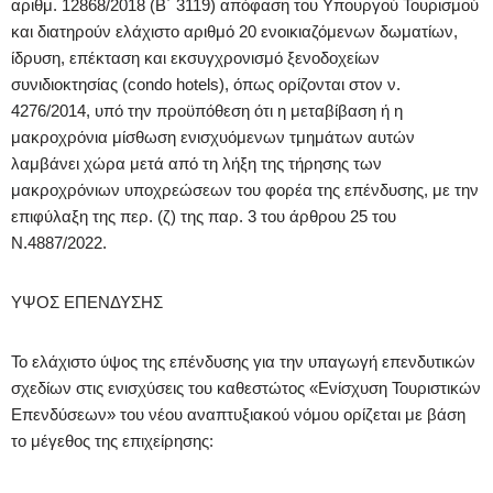
αριθμ. 12868/2018 (Β΄ 3119) απόφαση του Υπουργού Τουρισμού
και διατηρούν ελάχιστο αριθμό 20 ενοικιαζόμενων δωματίων,
ίδρυση, επέκταση και εκσυγχρονισμό ξενοδοχείων
συνιδιοκτησίας (condo hotels), όπως ορίζονται στον ν.
4276/2014, υπό την προϋπόθεση ότι η μεταβίβαση ή η
μακροχρόνια μίσθωση ενισχυόμενων τμημάτων αυτών
λαμβάνει χώρα μετά από τη λήξη της τήρησης των
μακροχρόνιων υποχρεώσεων του φορέα της επένδυσης, με την
επιφύλαξη της περ. (ζ) της παρ. 3 του άρθρου 25 του
Ν.4887/2022.
ΥΨΟΣ ΕΠΕΝΔΥΣΗΣ
Το ελάχιστο ύψος της επένδυσης για την υπαγωγή επενδυτικών
σχεδίων στις ενισχύσεις του καθεστώτος «Ενίσχυση Τουριστικών
Επενδύσεων» του νέου αναπτυξιακού νόμου ορίζεται με βάση
το μέγεθος της επιχείρησης: